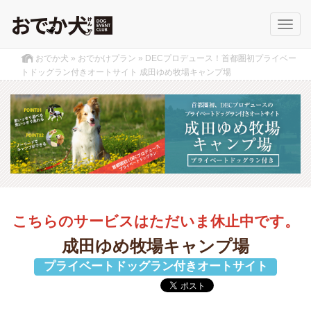
Toggl
navig
おでか犬
»
おでかけプラン
»
DECプロデュース！首都圏初プライベー
トドッグラン付きオートサイト 成田ゆめ牧場キャンプ場
こちらのサービスはただいま休止中です。
成田ゆめ牧場キャンプ場
プライベートドッグラン付きオートサイト