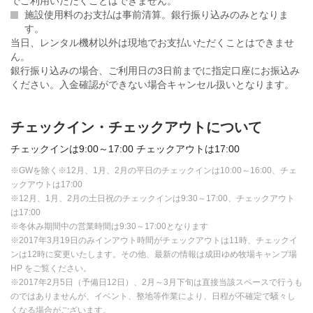
でご利用いただくことはできません。
施設使用料のお支払は事前清算。銀行振り込みのみとなりま
す。
当日、レンタル機材以外は現地でお支払いただくことはできませ
ん。
銀行振り込みの場合、ご利用日の3日前までに指定口座にお振込み
ください。入金確認ができない場合キャンセル扱いとなります。
チェックイン・チェックアウトについて
チェックインは9:00～17:00 チェックアウトは17:00
※GWを除く※12月、1月、2月の平日のチェックインは10:00～16:00、チェ
ックアウトは17:00
※12月、1月、2月の土日祝のチェックインは9:30～17:00、チェックアウト
は17:00
※冬休み期間中の営業時間は9:30～17:00となります
※2017年3月19日のみインアウト時間がチェックアウトは11時、チェックイ
ンは12時に変更いたします。その他、最新の情報は成田ゆめ牧場キャンプ場
HP をご覧ください。
※2017年2月5日（予備日12日）、2月～3月下旬は直接当該スペースで行うも
のではありませんが、イベント、整地等作業により、日程が不確定で騒々し
くなる場合がございます。