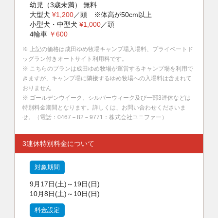
幼児（3歳未満） 無料
大型犬
¥1,200
／頭 ※体高が50cm以上
小型犬・中型犬
¥1,000
／頭
4輪車
￥600
※ 上記の価格は成田ゆめ牧場キャンプ場入場料、プライベートド
ッグラン付きオートサイト利用料です。
※ こちらのプランは成田ゆめ牧場が運営するキャンプ場を利用で
きますが、キャンプ場に隣接するゆめ牧場への入場料は含まれて
おりません
※ ゴールデンウイーク、シルバーウィーク及び一部3連休などは
特別料金期間となります。詳しくは、お問い合わせくださいま
せ。（電話：0467－82－9771：株式会社ユニファー）
3連休特別料金について
対象期間
9月17日(土)～19日(日)
10月8日(土)～10日(日)
料金設定