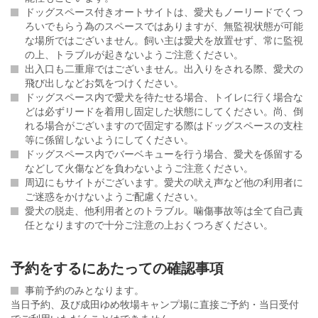
ドッグスペース付きオートサイトは、愛犬もノーリードでくつ
ろいでもらう為のスペースではありますが、無監視状態が可能
な場所ではございません。飼い主は愛犬を放置せず、常に監視
の上、トラブルが起きないようご注意ください。
出入口も二重扉ではございません。出入りをされる際、愛犬の
飛び出しなどお気をつけください。
ドッグスペース内で愛犬を待たせる場合、トイレに行く場合な
どは必ずリードを着用し固定した状態にしてください。尚、倒
れる場合がございますので固定する際はドッグスペースの支柱
等に係留しないようにしてください。
ドッグスペース内でバーベキューを行う場合、愛犬を係留する
などして火傷などを負わないようご注意ください。
周辺にもサイトがございます。愛犬の吠え声など他の利用者に
ご迷惑をかけないようご配慮ください。
愛犬の脱走、他利用者とのトラブル。噛傷事故等は全て自己責
任となりますので十分ご注意の上おくつろぎください。
予約をするにあたっての確認事項
事前予約のみとなります。
当日予約、及び成田ゆめ牧場キャンプ場に直接ご予約・当日受付