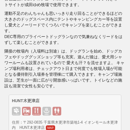
トサイトが成田ゆめ牧場で使用できます。
運動不足のわんちゃんも思いっきり走り回ることができるほどの
大きさのドッグスペース内にテントやキャンピングカー等を設置
し愛犬とノーリードでくつろいでキャンプを楽しむことができま
す。
DEC専用のプライベートドッグランなので気兼ねなくリードをは
ずして楽しむことができます。
隣接の牧場内（入場料は別途）は、ドッグランを始め、ドッグカ
フェやドッググッズショップ等も充実。遊んだ後は、愛犬用シャ
ワールームも設置されているので 愛犬も汗？を流せますよ。 キャ
ンプ場利用者は、チェックアウト日まで何度でも牧場入場が可能
となる優待割引入場券を管理棟にて購入できます。キャンプ場施
設は、芝生が一面に広がり開放感いっぱいです。トイレなどの施
設も清潔で女性も安心です。
HUNT木更津店
住所：〒292-0835 千葉県木更津市築地1-4 イオンモール木更津
内 HUNT木更津店
MAP