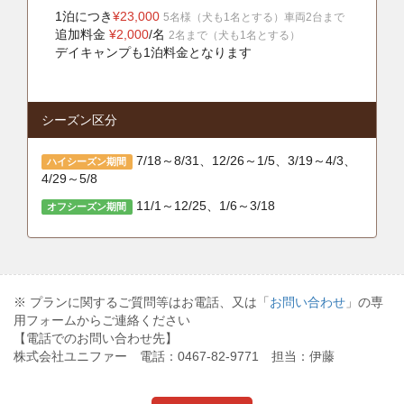
1泊につき
¥23,000
5名様（犬も1名とする）車両2台まで
追加料金
¥2,000
/名
2名まで（犬も1名とする）
デイキャンプも1泊料金となります
シーズン区分
7/18～8/31、12/26～1/5、3/19～4/3、
ハイシーズン期間
4/29～5/8
11/1～12/25、1/6～3/18
オフシーズン期間
※ プランに関するご質問等はお電話、又は「
お問い合わせ
」の専
用フォームからご連絡ください
【電話でのお問い合わせ先】
株式会社ユニファー 電話：0467-82-9771 担当：伊藤