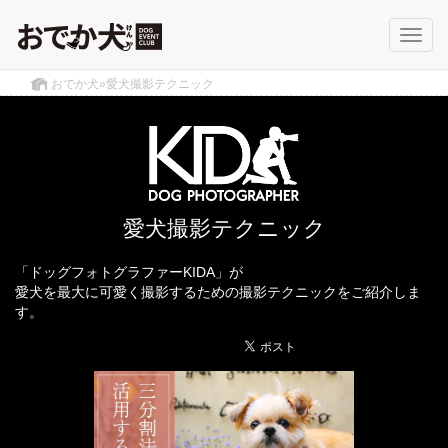
Toggl
navig
おでか犬
»
愛犬撮影テクニック
愛犬撮影テクニック
「ドッグフォトグラファーKIDA」が
愛犬を最大に可愛く撮影するための撮影テクニックをご紹介しま
す。